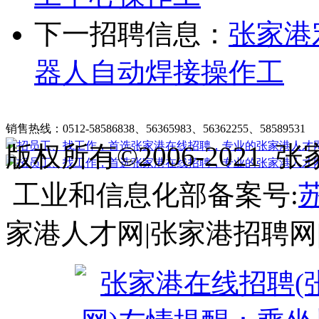
下一招聘信息：
张家港
器人自动焊接操作工
张家港在线招聘简介
|
收费标准
|
法律申明
|
帮助中心
销售热线：0512-58586838、56365983、56362255、58589531
客
版权所有©2006-202
工业和信息化部备案号:
苏
家港人才网|张家港招聘网