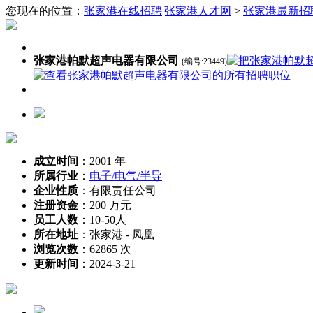
您现在的位置：
张家港在线招聘|张家港人才网
>
张家港最新招
张家港帕默超声电器有限公司
(编号:23449)
成立时间
：
2001 年
所属行业
：
电子/电气/半导
企业性质
：
有限责任公司
注册资金
：
200 万元
员工人数
：
10-50人
所在地址
：
张家港 - 凤凰
浏览次数
：
62865 次
更新时间
：
2024-3-21