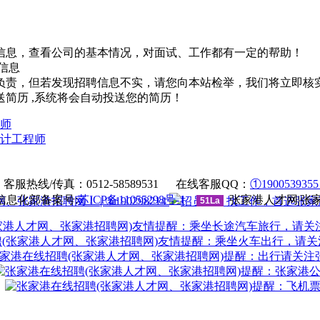
信息，查看公司的基本情况，对面试、工作都有一定的帮助！
信息
负责，但若发现招聘信息不实，请您向本站检举，我们将立即核
简历 ,系统将会自动投送您的简历！
师
计工程师
法律申明
|
帮助中心
服热线/传真：0512-58589531 在线客服QQ：
①190053935
息化部备案号:
苏ICP备11055298号-1
张家港人才网|张
| ②190298214
51La