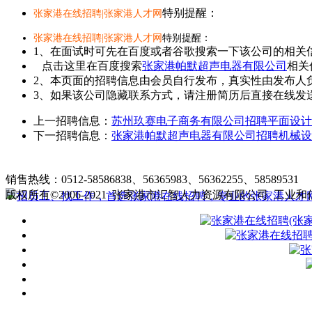
特别提醒：
张家港在线招聘|张家港人才网
张家港在线招聘|张家港人才网
特别提醒：
1、在面试时可先在百度或者谷歌搜索一下该公司的相关
点击这里在百度搜索
张家港帕默超声电器有限公司
相关
2、本页面的招聘信息由会员自行发布，真实性由发布人
3、如果该公司隐藏联系方式，请注册简历后直接在线发送
上一招聘信息：
苏州玖赛电子商务有限公司招聘平面设计
下一招聘信息：
张家港帕默超声电器有限公司招聘机械设
张家港在线招聘简介
|
收费标准
|
销售热线：0512-58586838、56365983、56362255、58589531
客
版权所有©2006-2021 张家港市汇智人力资源有限公司
工业和信