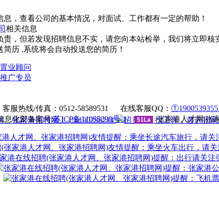
信息，查看公司的基本情况，对面试、工作都有一定的帮助！
司
相关信息
负责，但若发现招聘信息不实，请您向本站检举，我们将立即核
简历 ,系统将会自动投送您的简历！
置业顾问
推广专员
法律申明
|
帮助中心
服热线/传真：0512-58589531 在线客服QQ：
①190053935
息化部备案号:
苏ICP备11055298号-1
张家港人才网|张
| ②190298214
51La