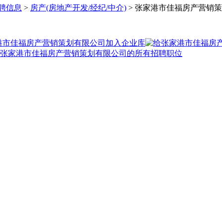
聘信息
>
房产(房地产开发/经纪/中介)
> 张家港市佳福房产营销