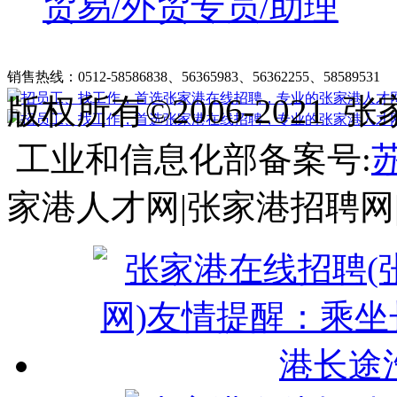
贸易/外贸专员/助理
张家港在线招聘简介
|
收费标准
|
法律申明
|
帮助中心
销售热线：0512-58586838、56365983、56362255、58589531
客
版权所有©2006-202
工业和信息化部备案号:
苏
家港人才网|张家港招聘网