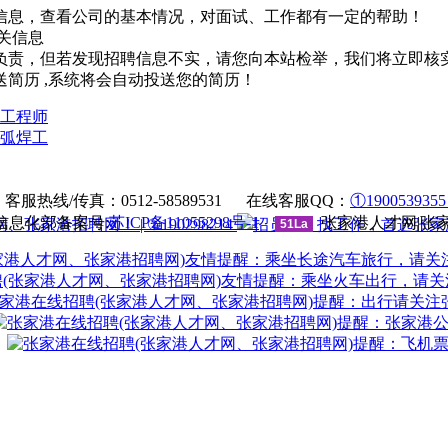
信息，查看公司的基本情况，对面试、工作都有一定的帮助！
关信息
负责，但若发现招聘信息不实，请您向本站检举，我们将立即核
简历 ,系统将会自动投送您的简历！
工程师
弧焊工
法律申明
|
帮助中心
服热线/传真：0512-58589531 在线客服QQ：
①190053935
息化部备案号:
苏ICP备11055298号-1
张家港人才网|张
| ②190298214
51La