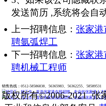
发送简历 ,系统将会自
上一招聘信息：
张家港
聘氩弧焊工
下一招聘信息：
张家港
聘机械工程师
张家港在线招聘简介
|
收费标准
|
法律申明
|
帮助中心
销售热线：0512-58586838、56365983、56362255、58589531
客
版权所有©2006-202