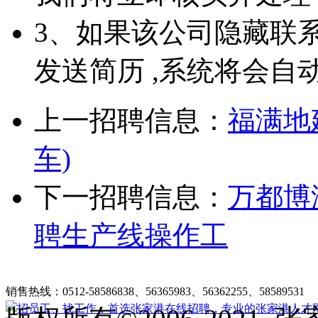
3、如果该公司隐藏联
发送简历 ,系统将会自
上一招聘信息：
福满地
车)
下一招聘信息：
万都博
聘生产线操作工
张家港在线招聘简介
|
收费标准
|
法律申明
|
帮助中心
销售热线：0512-58586838、56365983、56362255、58589531
客