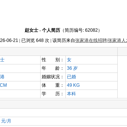
赵女士 - 个人简历
（简历编号: 62082）
26-06-21
| 已浏览
648
次 | 该简历来自
张家港在线招聘|张家港人
士
性 别：
女
年 龄：
36
岁
港
婚姻状况：
已婚
 CM
体 重：
49 KG
学 历：
本科
0 元/月