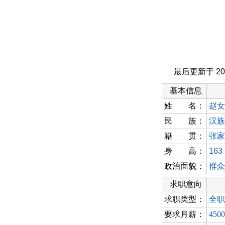
最后更新于
20
基本信息
姓 名：
赵女
民 族：
汉族
籍 贯：
张家
身 高：
163
政治面貌：
群众
求职意向
求职类型：
全职
要求月薪：
450