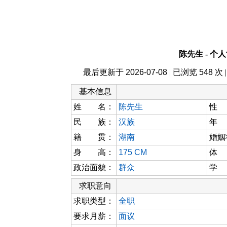
陈先生 - 个
最后更新于
2026-07-08
| 已浏览
548
次 
基本信息
姓 名：
陈先生
性
民 族：
汉族
年
籍 贯：
湖南
婚姻
身 高：
175 CM
体
政治面貌：
群众
学
求职意向
求职类型：
全职
要求月薪：
面议