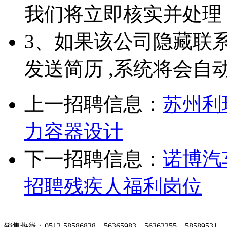
我们将立即核实并处理
3、如果该公司隐藏联
发送简历 ,系统将会自
上一招聘信息：
苏州利
力容器设计
下一招聘信息：
诺博汽
招聘残疾人福利岗位
张家港在线招聘简介
|
收费标准
|
法律申明
|
帮助中心
销售热线：0512-58586838、56365983、56362255、58589531
客