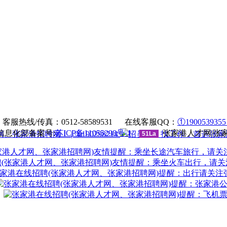
法律申明
|
帮助中心
服热线/传真：0512-58589531 在线客服QQ：
①190053935
息化部备案号:
苏ICP备11055298号-1
张家港人才网|张
| ②190298214
51La