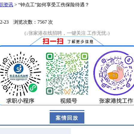
职资讯
> “钟点工”如何享受工伤保险待遇？
2-23
浏览次数：
7567
次
(↓张家港在线招聘，一键关注 工作无忧
)
↓
案情回放