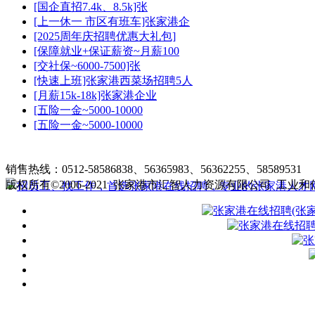
[国企直招7.4k、8.5k]张
[上一休一 市区有班车]张家港企
[2025周年庆招聘优惠大礼包]
[保障就业+保证薪资~月薪100
[交社保~6000-7500]张
[快速上班]张家港西菜场招聘5人
[月薪15k-18k]张家港企业
[五险一金~5000-10000
[五险一金~5000-10000
张家港在线招聘简介
|
收费标准
|
销售热线：0512-58586838、56365983、56362255、58589531
客
版权所有©2006-2021 张家港市汇智人力资源有限公司
工业和信