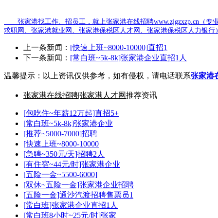
张家港找工作、招员工，就上张家港在线招聘www.zjgzxzp.cn（
专
求职网、张家港就业网、张家港保税区人才网、张家港保税区人力银行
上一条新闻：
[快速上班~8000-10000]直招1
下一条新闻：
[常白班~5k-8k]张家港企业直招1人
温馨提示：以上资讯仅供参考，如有侵权，请电话联系
张家港
张家港在线招聘|张家港人才网
推荐资讯
[包吃住~年薪12万起]直招5+
[常白班~5k-8k]张家港企业
[推荐~5000-7000]招聘
[快速上班~8000-10000
[急聘~350元/天]招聘2人
[有住宿~44元/时]张家港企业
[五险一金~5500-6000]
[双休~五险一金]张家港企业招聘
[五险一金]通沙汽渡招聘售票员1
[常白班]张家港企业直招1人
[常白班8小时~25元/时]张家