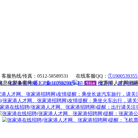
法律申明
|
帮助中心
服热线/传真：0512-58589531 在线客服QQ：
①190053935
息化部备案号:
苏ICP备11055298号-1
张家港人才网|张
| ②190298214
51La