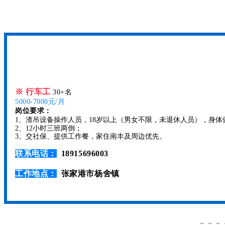
※
行车工
30+名
5000-7000元/月
岗位要求：
1、渣吊设备操作人员，18岁以上（男女不限，未退休人员），身
2、12小时三班两倒；
3、交社保、提供工作餐，家住南丰及周边优先。
联系电话：
18915696003
工作地点：
张家港市杨舍镇
－－－