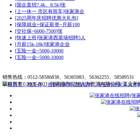
[国企直招7.4k、8.5k]张
[上一休一 市区有班车]张家港企
[2025周年庆招聘优惠大礼包]
[保障就业+保证薪资~月薪100
[交社保~6000-7500]张
[快速上班]张家港西菜场招聘5人
[月薪15k-18k]张家港企业
[五险一金~5000-10000
[五险一金~5000-10000
张家港在线招聘简介
|
收费标准
|
销售热线：0512-58586838、56365983、56362255、58589531
客
版权所有©2006-2021 张家港市汇智人力资源有限公司
工业和信