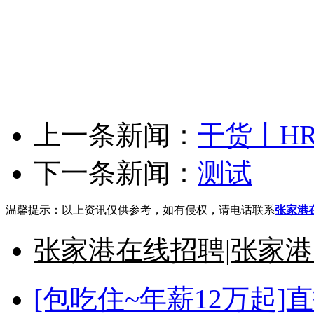
找工作
、
职业规划
、
人才测评
和岗
多求职找工作信息尽在张家港在线
(
张家港找工作
、
张家港招员工
、
张家港招工网
、
张家港求职
、
张家港求职网
才网
、
张家港招聘
、
张家港人才
、
张家港一句话招聘
、
张家港兼职
、
张家港人才招
港简历网
、
张家港杨舍镇招聘信息
、
张家港锦丰镇招聘信息
、
张家港南丰镇招聘信
息
、
张家港常阴沙农场招聘信息
、
张家港保税区招聘信息
、
张家港市区招聘信息
、
上一条新闻：
干货丨H
下一条新闻：
测试
温馨提示：以上资讯仅供参考，如有侵权，请电话联系
张家港
张家港在线招聘|张家
[包吃住~年薪12万起]直