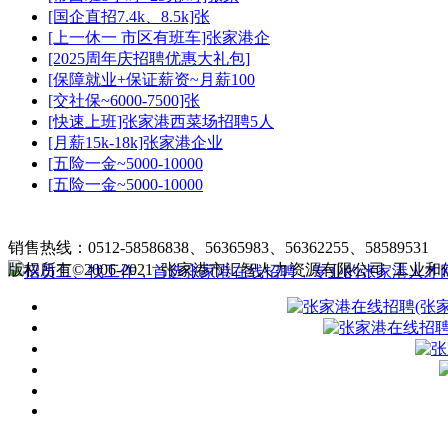
[国企直招7.4k、8.5k]张
[上一休一 市区有班车]张家港企
[2025周年庆招聘优惠大礼包]
[保障就业+保证薪资~月薪100
[交社保~6000-7500]张
[快速上班]张家港西菜场招聘5人
[月薪15k-18k]张家港企业
[五险一金~5000-10000
[五险一金~5000-10000
张家港在线招聘简介
|
收费标准
|
销售热线：0512-58586838、56365983、56362255、58589531
客
版权所有©2006-2021 张家港市汇智人力资源有限公司
工业和信