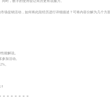
等等。同时，数字的使用会让简历更有说服力。
的市场促销活动，如何将此段经历进行详细描述？可将内容分解为几个方
和性能解说。
客参加活动。
2%。
注！
－－－－－－－－
新最全最准确的招聘信息,为企业和求职者提供
人才招聘
、
求职
、
找工作
、
职业规划
、