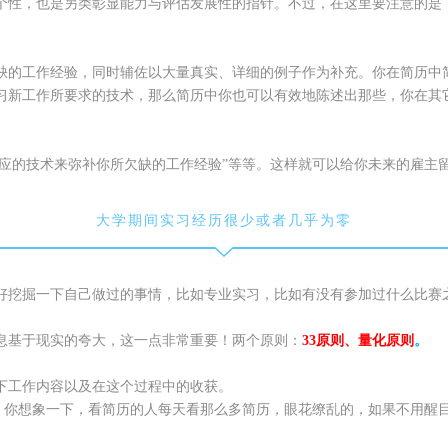
个性，也是另类彰显能力与评估发展性的指针。不过，在这里要注意的是
缺的工作经验，同时辅佐以大量真实、详细的例子作为补充。你在简历中
习新工作所要求的技术，那么简历中你也可以有效地陈述出那些，你在其
适应的技术来弥补你所欠缺的工作经验”等等。这样就可以给你未来的雇
大学期间实习经历很少或者几乎为零
好挖掘一下自己做过的事情，比如专业实习，比如有没有参加过什么比赛
息基于现实的夸大，这一点非常重要！两个原则：
33原则、量化
原
则
。
下工作内容以及在这个过程中的收获。
”，你想象一下，看简历的人每天看那么多简历，眼花缭乱的，如果不用