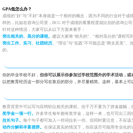
GPA低怎么办？
成绩的“好”与“不好”本身就是一个相对的概念，因为不同的行业对于
样的，比如在咨询公司里，BCG 对于成绩的看重程度就比别的咨询公
针对这种情况，大家可以从以下方面来着手：
突出相关的、高分的课程。
建议大家将“相关的”、“相对高分的”课程
突出工作、实习、社团经历
。
“理论”与“实践”不可能总是“两全其美
的。
你的毕业学校不好，
但你可以展示你参加过学校范围外的学术活动，或
以把教育经历这一部分写在靠后的部分，并尽量精简。这样，基本上可
教育背景中可以写与应聘职位相关的课程。但千万不要为了拼凑篇幅，
奖学金一项一行。
许多学生每年都有奖学金，这样一来，也可写出三四
拉长句子。
每个句子都可加入一些词拉长一些。但同时要注意，不应该
动作分解和丰富措
辞。
在保证真实的情况下，你应该尽可能用专业化的语