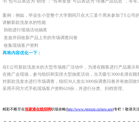
书”也可以表达为“助理”；“传单发放”可以表达为“传播产品信息”，
案例：例如，毕业生小堂整个大学期间只在大三某个周末参加了E公司
讲解新款洗发水的性能
协助进行现场活动抽奖
发放并回收新产品上市的市场调查问卷
收集现场客户资料
再将内容优化一下：
在E公司新款洗发水的大型市场推广活动中，为潜在顾客进行产品展示
在推广会现场，参与组织和安排大型抽奖活动，当天吸引3000名潜在顾
对新款洗发水进行市场调查，组织30人发出3000份调查问卷并有效回收9
采用不同方式手机现场客户资料620份，并进行分类、归档管理。
精彩不断尽在
张家港在线招聘
职场攻略(
http://www.zjgzxzp.cn/new.asp
)专栏！敬请关
－－－－－－－－－－－－－－－－－－－－－－－－－－－
张家港在线招聘
www.zjgzxzp.cn
--专业的
张家港人才网
、
张家港招聘网
。提供最
港在线招聘!