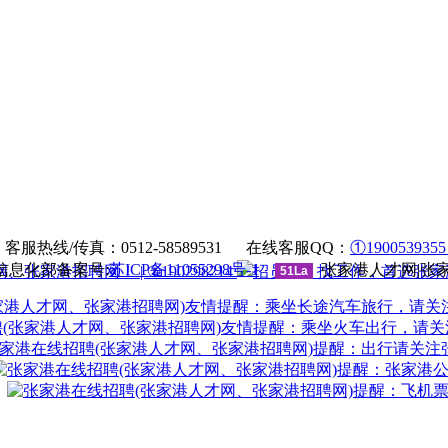
法律申明
|
帮助中心
服热线/传真：0512-58589531 在线客服QQ：
①190053935
息化部备案号:
苏ICP备11055298号-1
张家港人才网|张
| ②190298214
51La