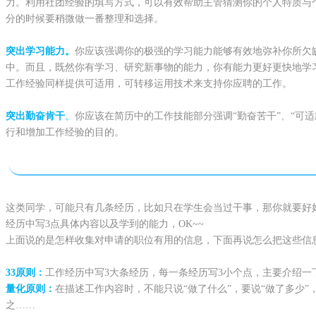
力。利用社团经验的填写方式，可以有效帮助主管猜测你的个人特质与
分的时候要稍微做一番整理和选择。
突出学习能力。
你应该强调你的极强的学习能力能够有效地弥补你所欠
中。而且，既然你有学习、研究新事物的能力，你有能力更好更快地学
工作经验同样提供可适用，可转移运用技术来支持你应聘的工作。
突出勤奋肯干
。
你应该在简历中的工作技能部分强调“勤奋苦干”、“可
行和增加工作经验的目的。
这类同学，可能只有几条经历，比如只在学生会当过干事，那你就要好
经历中写3点具体内容以及学到的能力，OK~~
上面说的是怎样收集对申请的职位有用的信息，下面再说怎么把这些信
33原则：
工作经历中写3大条经历，每一条经历写3小个点，主要介绍一
量化原则：
在描述工作内容时，不能只说“做了什么”，要说“做了多少
之……