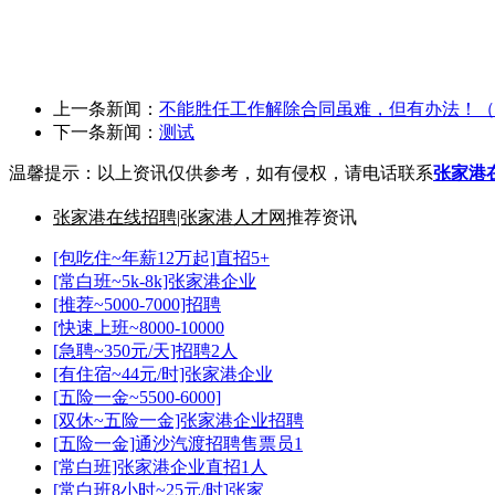
(
张家港找工作
、
张家港招员工
、
张家港招工网
、
张家港求职
、
张家港求职网
张家港人才招聘网
、
张家港人事人才
、
张家港人事人才网
、
张家港高级人才
、
张家
张家港凤凰镇招聘信息
、
张家港金港镇招聘信息
、
张家港常阴沙农场招聘信息
、
张
上一条新闻：
不能胜任工作解除合同虽难，但有办法！（
下一条新闻：
测试
温馨提示：以上资讯仅供参考，如有侵权，请电话联系
张家港
张家港在线招聘|张家港人才网
推荐资讯
[包吃住~年薪12万起]直招5+
[常白班~5k-8k]张家港企业
[推荐~5000-7000]招聘
[快速上班~8000-10000
[急聘~350元/天]招聘2人
[有住宿~44元/时]张家港企业
[五险一金~5500-6000]
[双休~五险一金]张家港企业招聘
[五险一金]通沙汽渡招聘售票员1
[常白班]张家港企业直招1人
[常白班8小时~25元/时]张家