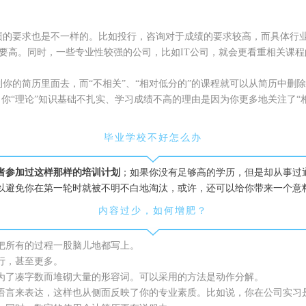
成绩的要求也是不一样的。比如投行，咨询对于成绩的要求较高，而具体
司要高。同时，一些专业性较强的公司，比如IT公司，就会更看重相关课
写到你的简历里面去，而“不相关”、“相对低分的”的课程就可以从简历中
”。当你“理论”知识基础不扎实、学习成绩不高的理由是因为你更多地关注了
毕业学校不好怎么办
者参加过这样那样的培训计划
；如果你没有足够高的学历，但是却从事过
以避免你在第一轮时就被不明不白地淘汰，或许，还可以给你带来一个意
内容过少，如何增肥？
把所有的过程一股脑儿地都写上。
行，甚至更多。
为了凑字数而堆砌大量的形容词。可以采用的方法是动作分解。
言来表达，这样也从侧面反映了你的专业素质。比如说，你在公司实习是做