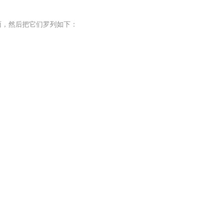
面，然后把它们罗列如下：
人才测评
和岗位外包等在内的全方位的人力资源服务,更多求职找工作信息尽在张家